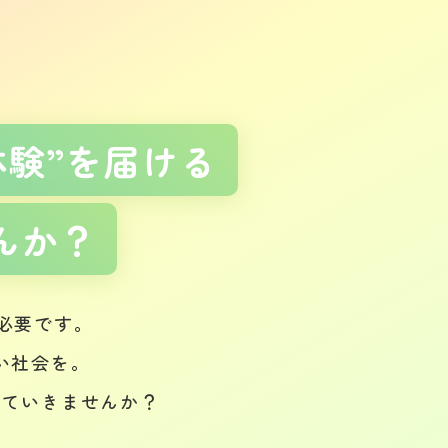
体験”を届ける
んか？
必要です。
い社会を。
けていきませんか？