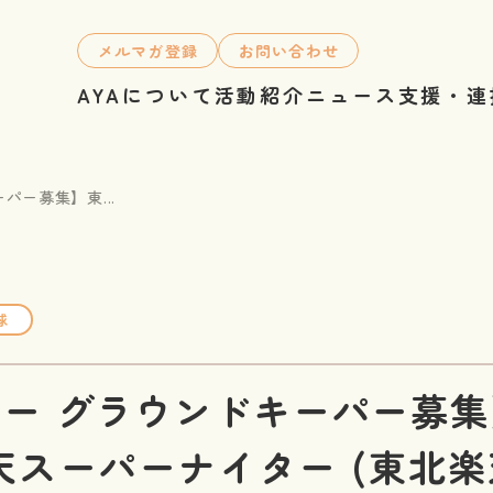
メルマガ登録
お問い合わせ
AYAについて
活動紹介
ニュース
支援・連
パー募集】東...
球
ー グラウンドキーパー募
天スーパーナイター (東北