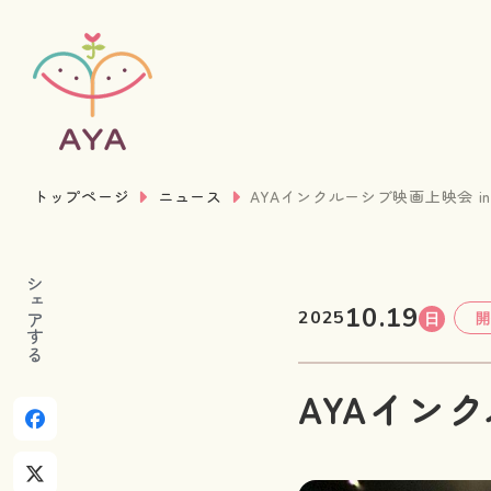
トップページ
ニュース
AYAインクルーシブ映画上映会 in 札
シェアする
10.19
2025
日
開
AYAイン