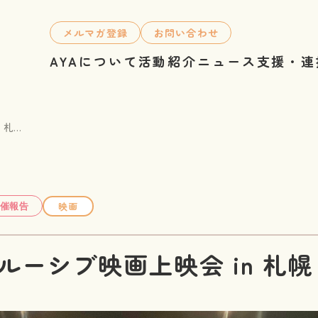
メルマガ登録
お問い合わせ
AYAについて
活動紹介
ニュース
支援・連
...
映画
催報告
クルーシブ映画上映会 in 札幌